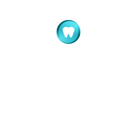
“Fast & Fixed” se adreseaza pacientilor care trebuie,
practic, sa-si inlocuiasca toti dintii naturali.
Procedura are o rata ridicata de succes si pentru ca
elimina necesitatea grefelor de os, care este o manevra
invaziva si costisitoare.
Etapa chirurgicala dureaza cateva ore, functionalitatea
aparatului masticator este restabilita in decurs de 24
de ore, comparativ cu metoda clasica, unde etapele se
petrec la interval de 3-6 luni fiecare.
Rezultatul prin acest sistem este rapid si eficient, iar
aspectul general este cat mai aproape de cel natural.
Ingrijirea postoperatorie
Sistemul de implanturi este functional inca din momentul in
care parasiti cabinetul dentistului, dar controalele de rutina
ulterioare sint absolut necesare. Dentistul dvs. va va da toate